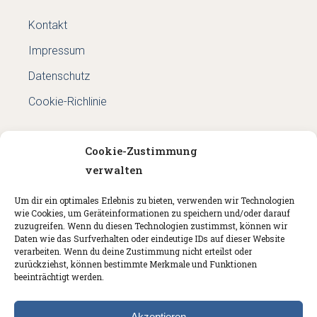
Kontakt
Impressum
Datenschutz
Cookie-Richlinie
Cookie-Zustimmung
Kontakt
verwalten
Am Burggraben 10, 65760 Eschborn
Um dir ein optimales Erlebnis zu bieten, verwenden wir Technologien
wie Cookies, um Geräteinformationen zu speichern und/oder darauf
E-Mail:
Anja.Wadzinski@gmx.de
zuzugreifen. Wenn du diesen Technologien zustimmst, können wir
Daten wie das Surfverhalten oder eindeutige IDs auf dieser Website
Mobil:
0175 - 576 6847
verarbeiten. Wenn du deine Zustimmung nicht erteilst oder
zurückziehst, können bestimmte Merkmale und Funktionen
Festnetz:
06196 - 489 50
beeinträchtigt werden.
Akzeptieren